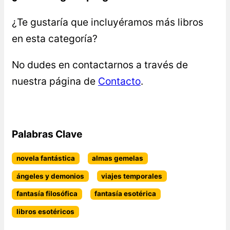
¿Te gustaría que incluyéramos más libros
en esta categoría?
No dudes en contactarnos a través de
nuestra página de
Contacto
.
Palabras Clave
novela fantástica
almas gemelas
ángeles y demonios
viajes temporales
fantasía filosófica
fantasía esotérica
libros esotéricos