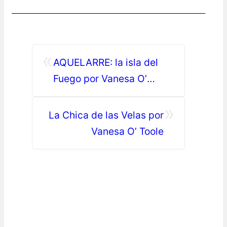
«
AQUELARRE: la isla del
Fuego por Vanesa O’
Toole, M. Fernanda
»
Bertonatti
La Chica de las Velas por
Vanesa O’ Toole