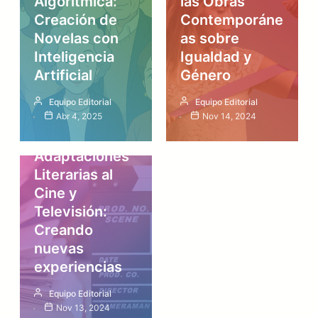
Algorítmica:
las Obras
Creación de
Contemporáne
Novelas con
as sobre
Inteligencia
Igualdad y
Artificial
Género
Equipo Editorial
Equipo Editorial
Abr 4, 2025
Nov 14, 2024
Artículos
Adaptaciones
Literarias al
Cine y
Televisión:
Creando
nuevas
experiencias
Equipo Editorial
Nov 13, 2024