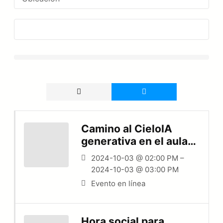
Camino al CieloIA
generativa en el aula:
pistas para el diseño
2024-10-03 @ 02:00 PM –
de la enseñanza
2024-10-03 @ 03:00 PM
Evento en línea
Hora social para