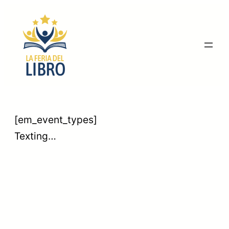
Saltar
al
contenido
[em_event_types]
Texting…