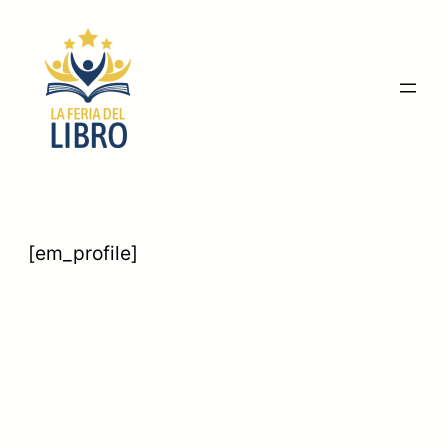
Saltar
al
contenido
[em_profile]