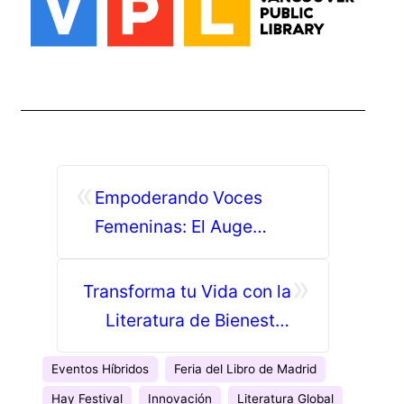
«
Empoderando Voces
Femeninas: El Auge
Imparable de Autoras
»
Premiadas
Transforma tu Vida con la
Literatura de Bienestar
Mental
Eventos Híbridos
Feria del Libro de Madrid
Hay Festival
Innovación
Literatura Global